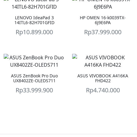
LENOVO IdeaPad 3
HP OMEN 16-k0039TX-
14ITL6-82H701GFID
6J9E6PA
Rp
10.899.000
Rp
37.999.000
ASUS ZenBook Pro Duo
ASUS VIVOBOOK A416KA
UX8402ZE-OLEDS711
FHD422
Rp
33.999.900
Rp
4.740.000