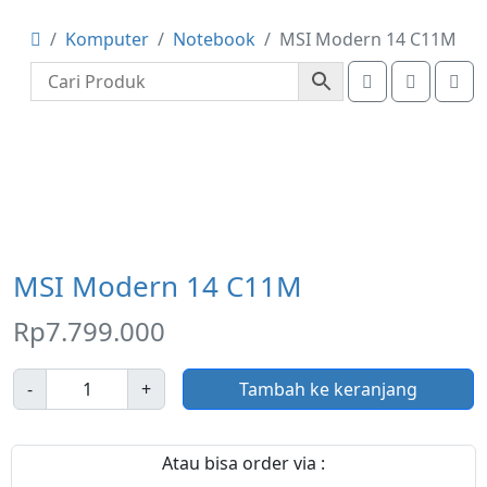
Komputer
Notebook
MSI Modern 14 C11M
Account
Cart
Me
MSI Modern 14 C11M
Rp
7.799.000
J
-
+
Tambah ke keranjang
u
m
l
Atau bisa order via :
a