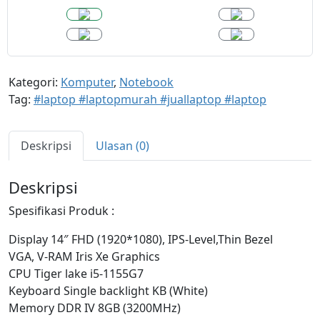
h
Kategori:
Komputer
,
Notebook
Tag:
#laptop #laptopmurah #juallaptop #laptop
Deskripsi
Ulasan (0)
Deskripsi
Spesifikasi Produk :
Display 14″ FHD (1920*1080), IPS-Level,Thin Bezel
VGA, V-RAM Iris Xe Graphics
CPU Tiger lake i5-1155G7
Keyboard Single backlight KB (White)
Memory DDR IV 8GB (3200MHz)