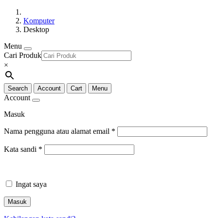
Komputer
Desktop
Menu
Cari Produk
×
Search
Account
Cart
Menu
Account
Masuk
Nama pengguna atau alamat email
*
Kata sandi
*
Ingat saya
Masuk