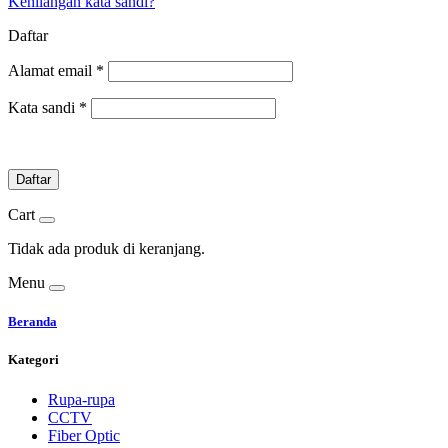
Kehilangan kata sandi?
Daftar
Alamat email
*
Kata sandi
*
Daftar
Cart
Tidak ada produk di keranjang.
Menu
Beranda
Kategori
Rupa-rupa
CCTV
Fiber Optic