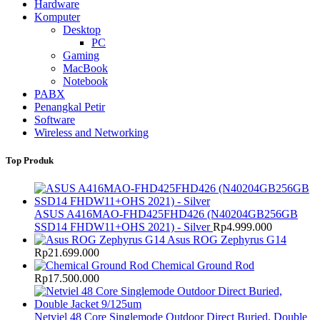
Hardware
Komputer
Desktop
PC
Gaming
MacBook
Notebook
PABX
Penangkal Petir
Software
Wireless and Networking
Top Produk
ASUS A416MAO-FHD425FHD426 (N40204GB256GB
SSD14 FHDW11+OHS 2021) - Silver
Rp
4.999.000
Asus ROG Zephyrus G14
Rp
21.699.000
Chemical Ground Rod
Rp
17.500.000
Netviel 48 Core Singlemode Outdoor Direct Buried, Double