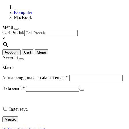
Komputer
MacBook
Menu
Cari Produk
×
Account
Cart
Menu
Account
Masuk
Nama pengguna atau alamat email
*
Kata sandi
*
Ingat saya
Masuk