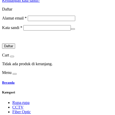
Kehilangan kata sandi?
Daftar
Alamat email
*
Kata sandi
*
Daftar
Cart
Tidak ada produk di keranjang.
Menu
Beranda
Kategori
Rupa-rupa
CCTV
Fiber Optic