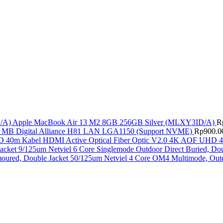
Apple MacBook Air 13 M2 8GB 256GB Silver (MLXY3ID/A)
R
MB Digital Alliance H81 LAN LGA1150 (Support NVME)
Rp
900.0
Kabel HDMI Active Optical Fiber Optic V2.0 4K AOF UHD 
Netviel 6 Core Singlemode Outdoor Direct Buried, Do
Netviel 4 Core OM4 Multimode, Outd