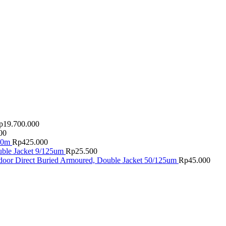
p
19.700.000
00
40m
Rp
425.000
uble Jacket 9/125um
Rp
25.500
oor Direct Buried Armoured, Double Jacket 50/125um
Rp
45.000