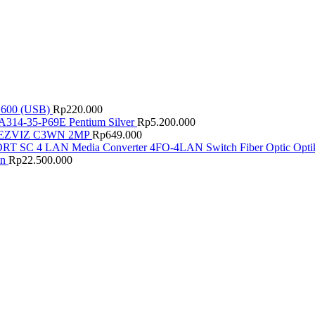
 600 (USB)
Rp
220.000
A314-35-P69E Pentium Silver
Rp
5.200.000
EZVIZ C3WN 2MP
Rp
649.000
Media Converter 4FO-4LAN Switch Fiber Optic Op
in
Rp
22.500.000