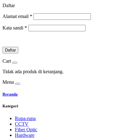
Daftar
Alamat email
*
Kata sandi
*
Daftar
Cart
Tidak ada produk di keranjang.
Menu
Beranda
Kategori
Rupa-rupa
CCTV
Fiber Optic
Hardware