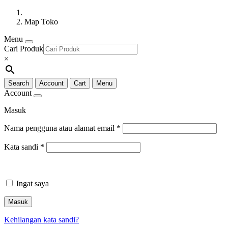
Map Toko
Menu
Cari Produk
×
Search
Account
Cart
Menu
Account
Masuk
Nama pengguna atau alamat email
*
Kata sandi
*
Ingat saya
Masuk
Kehilangan kata sandi?