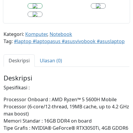
h
Kategori:
Komputer
,
Notebook
Tag:
#laptop #laptopasus #asusvivobook #asuslaptop
Deskripsi
Ulasan (0)
Deskripsi
Spesifikasi :
Processor Onboard : AMD Ryzen™ 5 5600H Mobile
Processor (6-core/12-thread, 19MB cache, up to 4.2 GHz
max boost)
Memori Standar : 16GB DDR4 on board
Tipe Grafis : NVIDIA® GeForce® RTX3050Ti, 4GB GDDR6