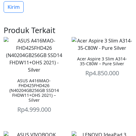
Produk Terkait
Acer Aspire 3 Slim A314-
35-C80W – Pure Silver
Rp
4.850.000
ASUS A416MAO-
FHD425FHD426
(N40204GB256GB SSD14
FHDW11+OHS 2021) –
Silver
Rp
4.999.000