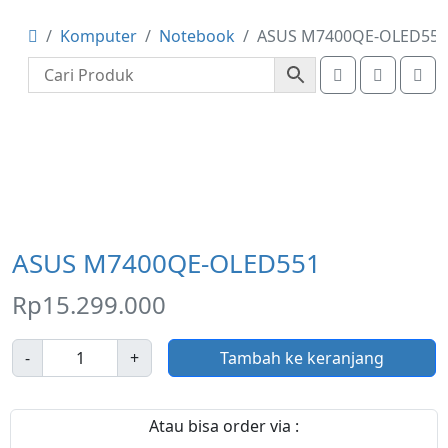
Komputer
Notebook
ASUS M7400QE-OLED551
Account
Cart
Me
ASUS M7400QE-OLED551
Rp
15.299.000
J
-
+
Tambah ke keranjang
u
m
l
Atau bisa order via :
a