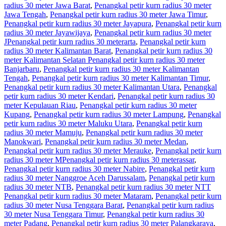
radius 30 meter Jawa Barat
,
Penangkal petir kurn radius 30 meter
Jawa Tengah
,
Penangkal petir kurn radius 30 meter Jawa Timur
,
Penangkal petir kurn radius 30 meter Jayapura
,
Penangkal petir kurn
radius 30 meter Jayawijaya
,
Penangkal petir kurn radius 30 meter
JPenangkal petir kurn radius 30 meterarta
,
Penangkal petir kurn
radius 30 meter Kalimantan Barat
,
Penangkal petir kurn radius 30
meter Kalimantan Selatan Penangkal petir kurn radius 30 meter
Banjarbaru
,
Penangkal petir kurn radius 30 meter Kalimantan
Tengah
,
Penangkal petir kurn radius 30 meter Kalimantan Timur
,
Penangkal petir kurn radius 30 meter Kalimantan Utara
,
Penangkal
petir kurn radius 30 meter Kendari
,
Penangkal petir kurn radius 30
meter Kepulauan Riau
,
Penangkal petir kurn radius 30 meter
Kupang
,
Penangkal petir kurn radius 30 meter Lampung
,
Penangkal
petir kurn radius 30 meter Maluku Utara
,
Penangkal petir kurn
radius 30 meter Mamuju
,
Penangkal petir kurn radius 30 meter
Manokwari
,
Penangkal petir kurn radius 30 meter Medan
,
Penangkal petir kurn radius 30 meter Merauke
,
Penangkal petir kurn
radius 30 meter MPenangkal petir kurn radius 30 meterassar
,
Penangkal petir kurn radius 30 meter Nabire
,
Penangkal petir kurn
radius 30 meter Nanggroe Aceh Darussalam
,
Penangkal petir kurn
radius 30 meter NTB
,
Penangkal petir kurn radius 30 meter NTT
Penangkal petir kurn radius 30 meter Mataram
,
Penangkal petir kurn
radius 30 meter Nusa Tenggara Barat
,
Penangkal petir kurn radius
30 meter Nusa Tenggara Timur
,
Penangkal petir kurn radius 30
meter Padang
,
Penangkal petir kurn radius 30 meter Palangkaraya
,