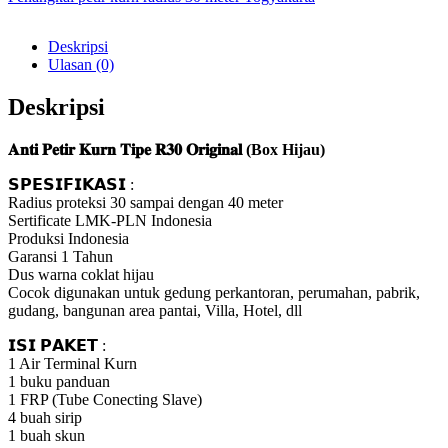
Deskripsi
Ulasan (0)
Deskripsi
𝐀𝐧𝐭𝐢 𝐏𝐞𝐭𝐢𝐫 𝐊𝐮𝐫𝐧 𝐓𝐢𝐩𝐞 𝐑𝟑𝟎 𝐎𝐫𝐢𝐠𝐢𝐧𝐚𝐥 (Box Hijau)
𝗦𝗣𝗘𝗦𝗜𝗙𝗜𝗞𝗔𝗦𝗜 :
Radius proteksi 30 sampai dengan 40 meter
Sertificate LMK-PLN Indonesia
Produksi Indonesia
Garansi 1 Tahun
Dus warna coklat hijau
Cocok digunakan untuk gedung perkantoran, perumahan, pabrik,
gudang, bangunan area pantai, Villa, Hotel, dll
𝗜𝗦𝗜 𝗣𝗔𝗞𝗘𝗧 :
1 Air Terminal Kurn
1 buku panduan
1 FRP (Tube Conecting Slave)
4 buah sirip
1 buah skun