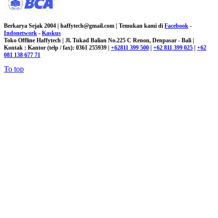
Berkarya Sejak 2004 | haffytech@gmail.com | Temukan kami di
Facebook
-
Indonetwork
-
Kaskus
Toko Offline Haffytech | Jl. Tukad Balian No.225 C Renon, Denpasar - Bali |
Kontak : Kantor (telp / fax): 0361 255939 |
+62811 399 500
|
+62 811 399 025
|
+62
081 138 677 71
To top