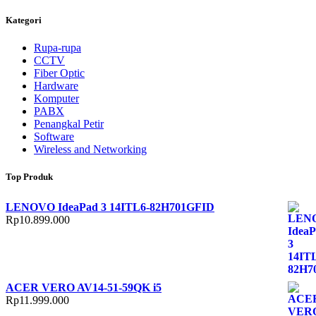
Kategori
Rupa-rupa
CCTV
Fiber Optic
Hardware
Komputer
PABX
Penangkal Petir
Software
Wireless and Networking
Top Produk
LENOVO IdeaPad 3 14ITL6-82H701GFID
Rp
10.899.000
ACER VERO AV14-51-59QK i5
Rp
11.999.000