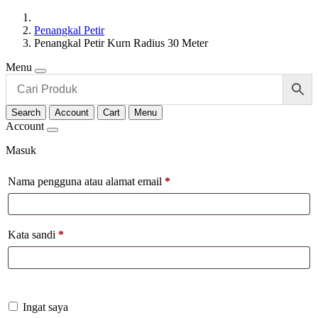
Penangkal Petir
Penangkal Petir Kurn Radius 30 Meter
Menu
Search
Account
Cart
Menu
Account
Masuk
Nama pengguna atau alamat email
*
Kata sandi
*
Ingat saya