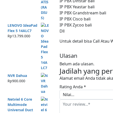
IP PBX Dinstar bali
IP PBX Yeastar bali
IP PBX Grandstream bali
IP PBX Cisco bali
IP PBX Zycoo bali
LENOVO IdeaPad
Dll
Flex 5 14ALC7
Rp
13.799.000
Untuk detail bisa Call Atau
Ulasan
Belum ada ulasan.
Jadilah yang pe
NVR Dahua
Alamat email Anda tidak aka
Rp
900.000
Rating Anda
*
Netviel 6 Core
Multimode
Universal Duct