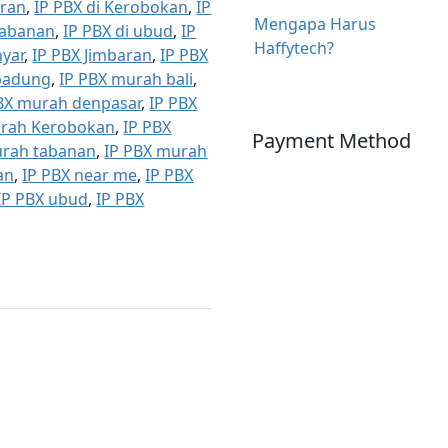
aran
,
IP PBX di Kerobokan
,
IP
Mengapa Harus
 tabanan
,
IP PBX di ubud
,
IP
Haffytech?
nyar
,
IP PBX Jimbaran
,
IP PBX
badung
,
IP PBX murah bali
,
BX murah denpasar
,
IP PBX
urah Kerobokan
,
IP PBX
Payment Method
urah tabanan
,
IP PBX murah
an
,
IP PBX near me
,
IP PBX
IP PBX ubud
,
IP PBX