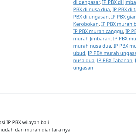
di denpasar
,
IP PBX di Jimb
PBX di nusa dua
,
IP PBX di
PBX di ungasan
,
IP PBX gia
Kerobokan
,
IP PBX murah 
IP PBX murah canggu
,
IP P
murah Jimbaran
,
IP PBX m
murah nusa dua
,
IP PBX m
ubud
,
IP PBX murah ungas
nusa dua
,
IP PBX Tabanan
,
ungasan
si IP PBX wilayah bali
mudah dan murah diantara nya