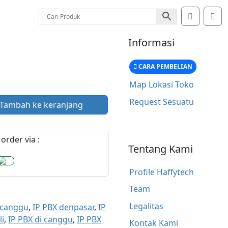
Account
Car
Informasi
CARA PEMBELIAN
Map Lokasi Toko
Request Sesuatu
Tambah ke keranjang
order via :
Tentang Kami
Profile Haffytech
Team
Legalitas
 canggu
,
IP PBX denpasar
,
IP
li
,
IP PBX di canggu
,
IP PBX
Kontak Kami