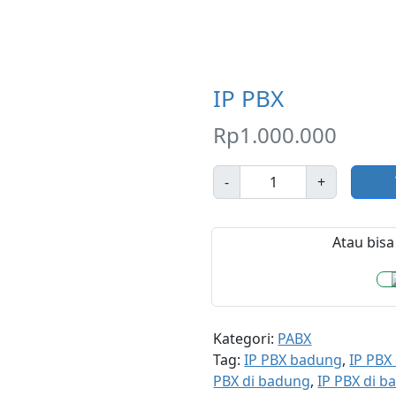
IP PBX
Rp
1.000.000
J
-
+
u
m
l
Atau bisa 
a
h
Kategori:
PABX
Tag:
IP PBX badung
,
IP PBX
PBX di badung
,
IP PBX di ba