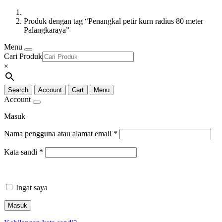
Produk dengan tag “Penangkal petir kurn radius 80 meter
Palangkaraya”
Menu
Cari Produk
×
Search
Account
Cart
Menu
Account
Masuk
Nama pengguna atau alamat email
*
Kata sandi
*
Ingat saya
Masuk