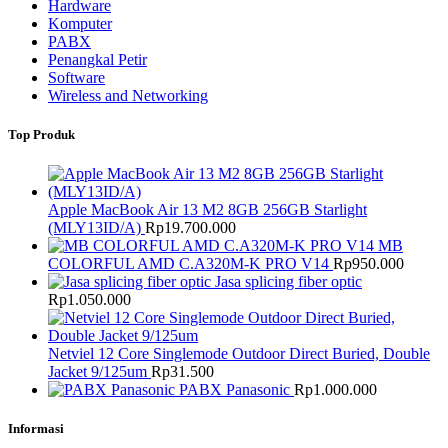
Hardware
Komputer
PABX
Penangkal Petir
Software
Wireless and Networking
Top Produk
Apple MacBook Air 13 M2 8GB 256GB Starlight
(MLY13ID/A)
Rp
19.700.000
MB
COLORFUL AMD C.A320M-K PRO V14
Rp
950.000
Jasa splicing fiber optic
Rp
1.050.000
Netviel 12 Core Singlemode Outdoor Direct Buried, Double
Jacket 9/125um
Rp
31.500
PABX Panasonic
Rp
1.000.000
Informasi