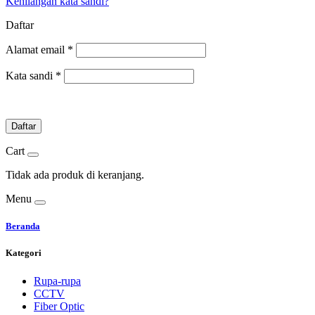
Kehilangan kata sandi?
Daftar
Alamat email
*
Kata sandi
*
Daftar
Cart
Tidak ada produk di keranjang.
Menu
Beranda
Kategori
Rupa-rupa
CCTV
Fiber Optic