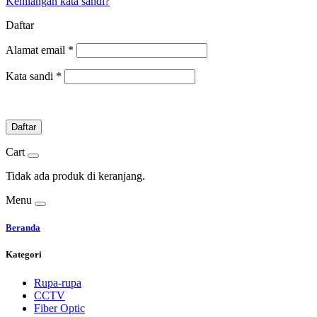
Kehilangan kata sandi?
Daftar
Alamat email
*
Kata sandi
*
Daftar
Cart
Tidak ada produk di keranjang.
Menu
Beranda
Kategori
Rupa-rupa
CCTV
Fiber Optic