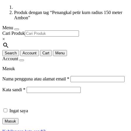
Produk dengan tag “Penangkal petir kurn radius 150 meter
Ambon”
Menu
Cari Produk
×
Search
Account
Cart
Menu
Account
Masuk
Nama pengguna atau alamat email
*
Kata sandi
*
Ingat saya
Masuk