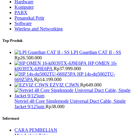
Hardware
Komputer
PABX
Penangkal Petir
Software
Wireless and Networking
Top Produk
LPI Guardian CAT II - SS
Rp
26.500.000
HP OMEN 16-
k0039TX-6J9E6PA
Rp
37.999.000
HP 14s-dq5002TU-
669Z5PA
Rp
14.199.000
EZVIZ C3WN
Rp
649.000
Netviel 48 Core Singlemode Universal Duct Cable, Single
Jacket 9/125um
Rp
38.000
Informasi
CARA PEMBELIAN