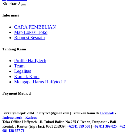
Sidebar 2
Informasi
CARA PEMBELIAN
Map Lokasi Toko
Request Sesuatu
Tentang Kami
Profile Haffytech
Team
Legalitas
Kontak Kami
Mengapa Harus Haffytech?
Payment Method
Berkarya Sejak 2004 | haffytech@gmail.com | Temukan kami di
Facebook
-
Indonetwork
-
Kaskus
Toko Offline Haffytech | Jl. Tukad Balian No.225 C Renon, Denpasar - Bali |
Kontak : Kantor (telp / fax): 0361 255939 |
+62811 399 500
|
+62 811 399 025
|
+62
081 138 677 71