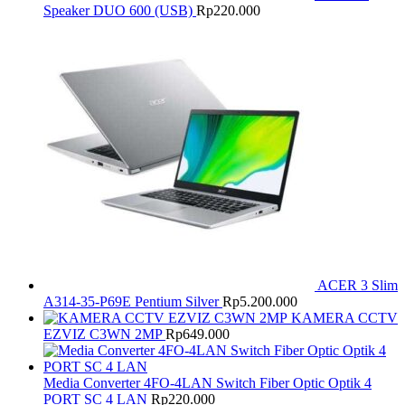
Speaker DUO 600 (USB)
Rp
220.000
ACER 3 Slim
A314-35-P69E Pentium Silver
Rp
5.200.000
KAMERA CCTV
EZVIZ C3WN 2MP
Rp
649.000
Media Converter 4FO-4LAN Switch Fiber Optic Optik 4
PORT SC 4 LAN
Rp
220.000