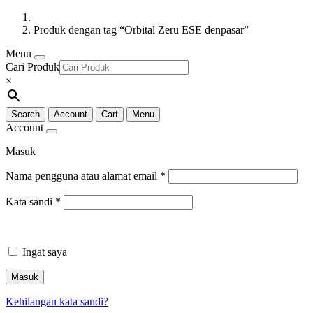
Produk dengan tag “Orbital Zeru ESE denpasar”
Menu
Cari Produk
×
Search
Account
Cart
Menu
Account
Masuk
Nama pengguna atau alamat email
*
Kata sandi
*
Ingat saya
Masuk
Kehilangan kata sandi?