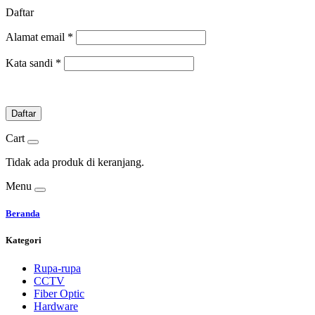
Daftar
Alamat email
*
Kata sandi
*
Daftar
Cart
Tidak ada produk di keranjang.
Menu
Beranda
Kategori
Rupa-rupa
CCTV
Fiber Optic
Hardware