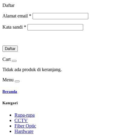
Daftar
Alamat email
*
Kata sandi
*
Daftar
Cart
Tidak ada produk di keranjang.
Menu
Beranda
Kategori
Rupa-rupa
CCTV
Fiber Optic
Hardware