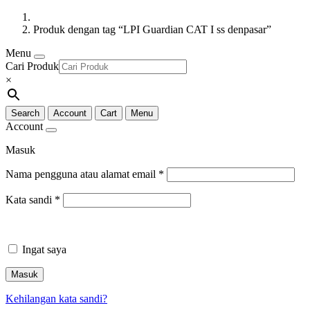
Produk dengan tag “LPI Guardian CAT I ss denpasar”
Menu
Cari Produk
×
Search
Account
Cart
Menu
Account
Masuk
Nama pengguna atau alamat email
*
Kata sandi
*
Ingat saya
Masuk
Kehilangan kata sandi?