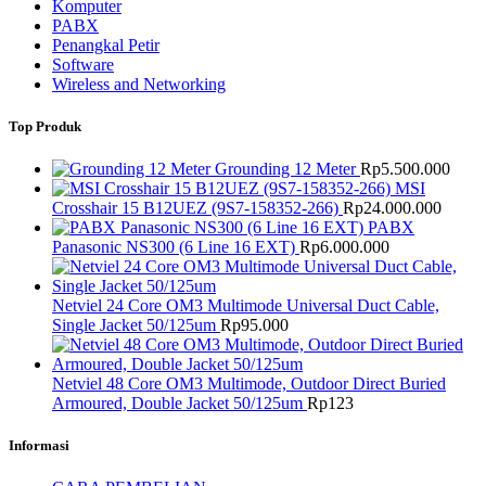
Komputer
PABX
Penangkal Petir
Software
Wireless and Networking
Top Produk
Grounding 12 Meter
Rp
5.500.000
MSI
Crosshair 15 B12UEZ (9S7-158352-266)
Rp
24.000.000
PABX
Panasonic NS300 (6 Line 16 EXT)
Rp
6.000.000
Netviel 24 Core OM3 Multimode Universal Duct Cable,
Single Jacket 50/125um
Rp
95.000
Netviel 48 Core OM3 Multimode, Outdoor Direct Buried
Armoured, Double Jacket 50/125um
Rp
123
Informasi