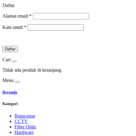
Daftar
Alamat email
*
Kata sandi
*
Daftar
Cart
Tidak ada produk di keranjang.
Menu
Beranda
Kategori
Rupa-rupa
CCTV
Fiber Optic
Hardware