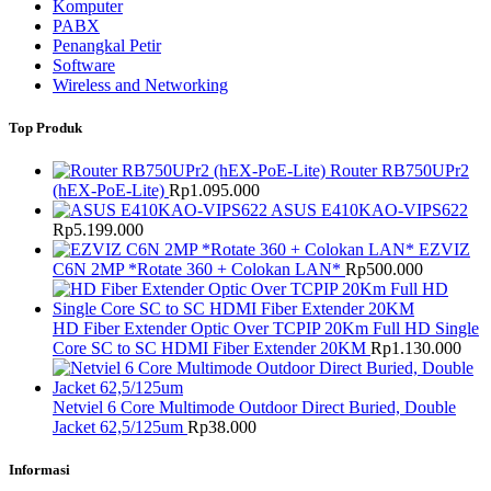
Komputer
PABX
Penangkal Petir
Software
Wireless and Networking
Top Produk
Router RB750UPr2
(hEX-PoE-Lite)
Rp
1.095.000
ASUS E410KAO-VIPS622
Rp
5.199.000
EZVIZ
C6N 2MP *Rotate 360 + Colokan LAN*
Rp
500.000
HD Fiber Extender Optic Over TCPIP 20Km Full HD Single
Core SC to SC HDMI Fiber Extender 20KM
Rp
1.130.000
Netviel 6 Core Multimode Outdoor Direct Buried, Double
Jacket 62,5/125um
Rp
38.000
Informasi