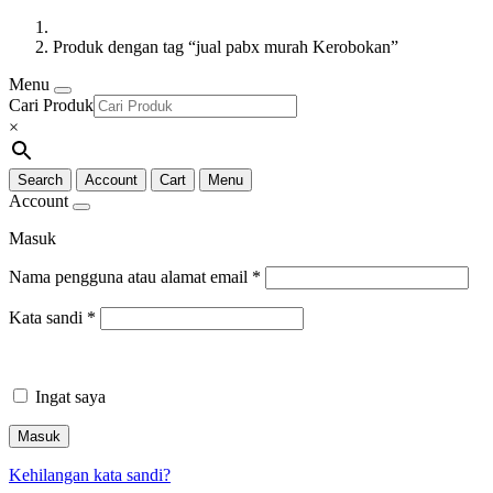
Produk dengan tag “jual pabx murah Kerobokan”
Menu
Cari Produk
×
Search
Account
Cart
Menu
Account
Masuk
Nama pengguna atau alamat email
*
Kata sandi
*
Ingat saya
Masuk
Kehilangan kata sandi?