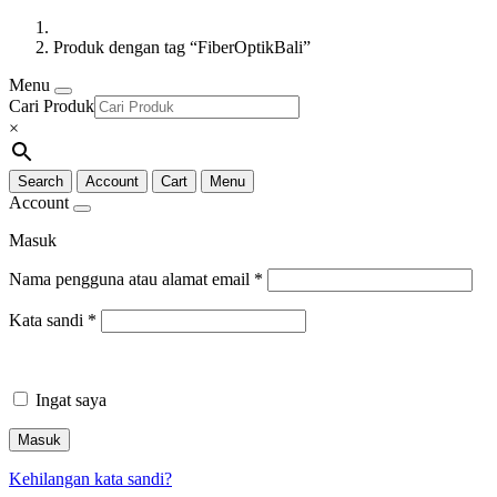
Produk dengan tag “FiberOptikBali”
Menu
Cari Produk
×
Search
Account
Cart
Menu
Account
Masuk
Nama pengguna atau alamat email
*
Kata sandi
*
Ingat saya
Masuk
Kehilangan kata sandi?