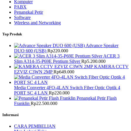
Komputer
PABX
Penangkal Petir
Software
Wireless and Networking
Top Produk
Advance Speaker
DUO 600 (USB)
Rp
220.000
ACER 3
Slim A314-35-P69E Pentium Silver
Rp
5.200.000
KAMERA CCTV
EZVIZ C3WN 2MP
Rp
649.000
Media Converter 4FO-4LAN Switch Fiber Optic Optik 4
PORT SC 4 LAN
Rp
220.000
Penangkal Petir Flash
Franklin
Rp
22.500.000
Informasi
CARA PEMBELIAN