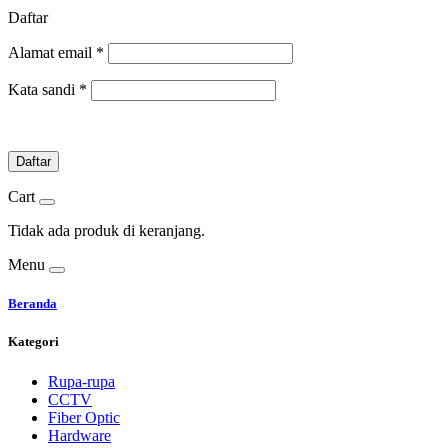
Daftar
Alamat email
*
Kata sandi
*
Daftar
Cart
Tidak ada produk di keranjang.
Menu
Beranda
Kategori
Rupa-rupa
CCTV
Fiber Optic
Hardware