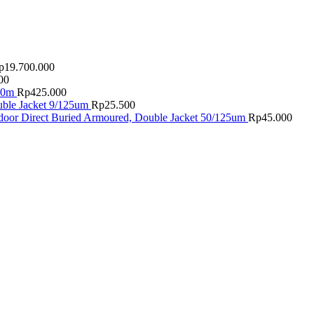
p
19.700.000
00
40m
Rp
425.000
uble Jacket 9/125um
Rp
25.500
oor Direct Buried Armoured, Double Jacket 50/125um
Rp
45.000