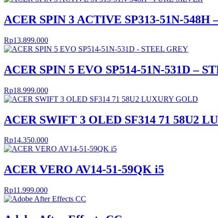
ACER SPIN 3 ACTIVE SP313-51N-548H 
Rp
13.899.000
ACER SPIN 5 EVO SP514-51N-531D – 
Rp
18.999.000
ACER SWIFT 3 OLED SF314 71 58U2 
Rp
14.350.000
ACER VERO AV14-51-59QK i5
Rp
11.999.000