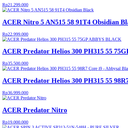
Rp
21.299.000
ACER Nitro 5 AN515 58 91T4 Obsidian Bl
Rp
22.999.000
ACER Predator Helios 300 PH315 55 7
Rp
35.500.000
ACER Predator Helios 300 PH315 55 98R7 
Rp
36.999.000
ACER Predator Nitro
Rp
19.000.000