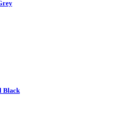
Grey
l Black