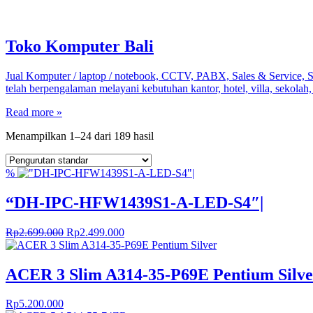
Toko Komputer Bali
Jual Komputer / laptop / notebook, CCTV, PABX, Sales & Service, Sof
telah berpengalaman melayani kebutuhan kantor, hotel, villa, sekola
Read more »
Menampilkan 1–24 dari 189 hasil
%
“DH-IPC-HFW1439S1-A-LED-S4″|
Harga
Harga
Rp
2.699.000
Rp
2.499.000
aslinya
saat
adalah:
ini
Rp2.699.000.
adalah:
ACER 3 Slim A314-35-P69E Pentium Silve
Rp2.499.000.
Rp
5.200.000