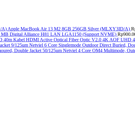
Apple MacBook Air 13 M2 8GB 256GB Silver (MLXY3ID/A)
R
MB Digital Alliance H81 LAN LGA1150 (Support NVME)
Rp
900.0
Kabel HDMI Active Optical Fiber Optic V2.0 4K AOF UHD 
Netviel 6 Core Singlemode Outdoor Direct Buried, Do
Netviel 4 Core OM4 Multimode, Outd