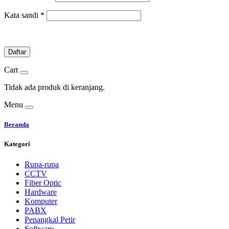
Kata sandi
*
Daftar
Cart
Tidak ada produk di keranjang.
Menu
Beranda
Kategori
Rupa-rupa
CCTV
Fiber Optic
Hardware
Komputer
PABX
Penangkal Petir
Software