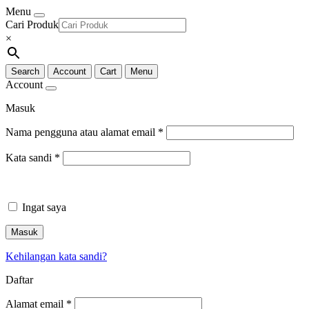
Menu
Cari Produk
×
Search
Account
Cart
Menu
Account
Masuk
Nama pengguna atau alamat email
*
Kata sandi
*
Ingat saya
Masuk
Kehilangan kata sandi?
Daftar
Alamat email
*