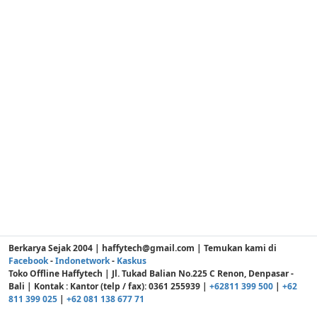
Berkarya Sejak 2004 | haffytech@gmail.com | Temukan kami di
Facebook
-
Indonetwork
-
Kaskus
Toko Offline Haffytech | Jl. Tukad Balian No.225 C Renon, Denpasar -
Bali | Kontak : Kantor (telp / fax): 0361 255939 |
+62811 399 500
|
+62
811 399 025
|
+62 081 138 677 71