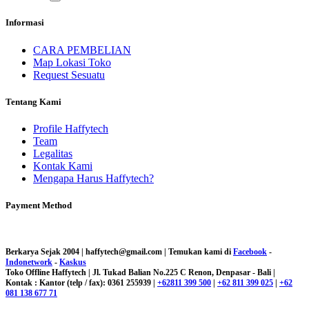
Informasi
CARA PEMBELIAN
Map Lokasi Toko
Request Sesuatu
Tentang Kami
Profile Haffytech
Team
Legalitas
Kontak Kami
Mengapa Harus Haffytech?
Payment Method
Berkarya Sejak 2004 | haffytech@gmail.com | Temukan kami di
Facebook
-
Indonetwork
-
Kaskus
Toko Offline Haffytech | Jl. Tukad Balian No.225 C Renon, Denpasar - Bali |
Kontak : Kantor (telp / fax): 0361 255939 |
+62811 399 500
|
+62 811 399 025
|
+62
081 138 677 71