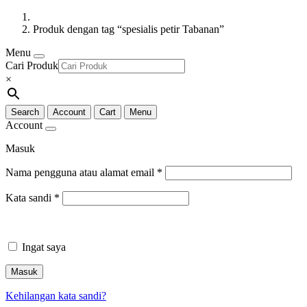
Produk dengan tag “spesialis petir Tabanan”
Menu
Cari Produk
×
Search
Account
Cart
Menu
Account
Masuk
Nama pengguna atau alamat email
*
Kata sandi
*
Ingat saya
Masuk
Kehilangan kata sandi?