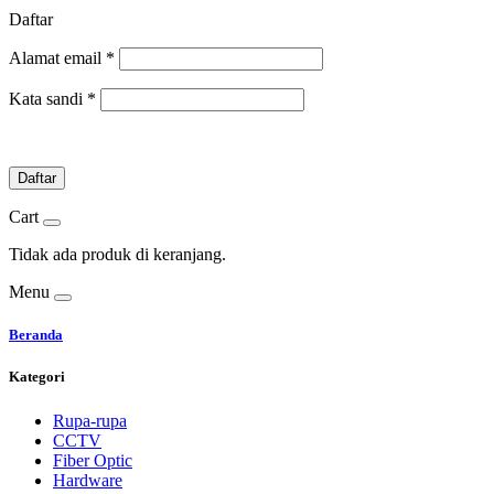
Daftar
Alamat email
*
Kata sandi
*
Daftar
Cart
Tidak ada produk di keranjang.
Menu
Beranda
Kategori
Rupa-rupa
CCTV
Fiber Optic
Hardware