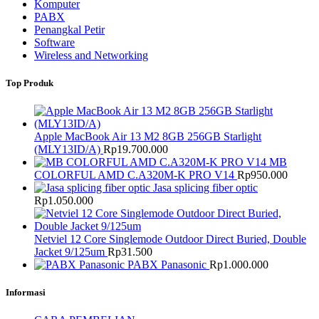
Komputer
PABX
Penangkal Petir
Software
Wireless and Networking
Top Produk
Apple MacBook Air 13 M2 8GB 256GB Starlight
(MLY13ID/A)
Rp
19.700.000
MB
COLORFUL AMD C.A320M-K PRO V14
Rp
950.000
Jasa splicing fiber optic
Rp
1.050.000
Netviel 12 Core Singlemode Outdoor Direct Buried, Double
Jacket 9/125um
Rp
31.500
PABX Panasonic
Rp
1.000.000
Informasi