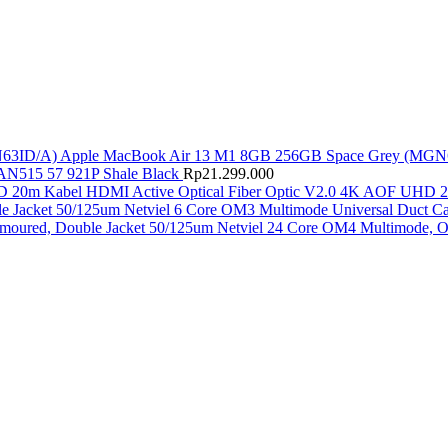
Apple MacBook Air 13 M1 8GB 256GB Space Grey (MGN
AN515 57 921P Shale Black
Rp
21.299.000
Kabel HDMI Active Optical Fiber Optic V2.0 4K AOF UHD 
Netviel 6 Core OM3 Multimode Universal Duct Ca
Netviel 24 Core OM4 Multimode, O