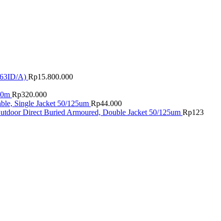
63ID/A)
Rp
15.800.000
20m
Rp
320.000
ble, Single Jacket 50/125um
Rp
44.000
utdoor Direct Buried Armoured, Double Jacket 50/125um
Rp
123