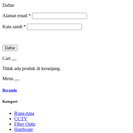
Daftar
Alamat email
*
Kata sandi
*
Daftar
Cart
Tidak ada produk di keranjang.
Menu
Beranda
Kategori
Rupa-rupa
CCTV
Fiber Optic
Hardware