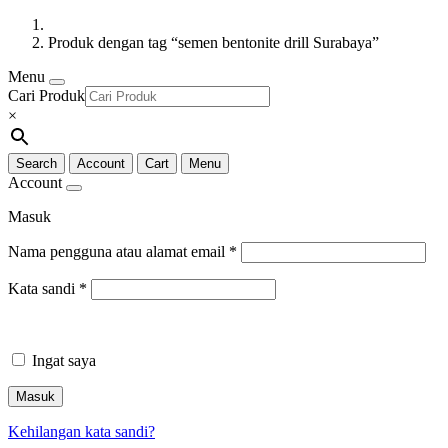
Produk dengan tag “semen bentonite drill Surabaya”
Menu
Cari Produk
×
Search
Account
Cart
Menu
Account
Masuk
Nama pengguna atau alamat email
*
Kata sandi
*
Ingat saya
Masuk
Kehilangan kata sandi?