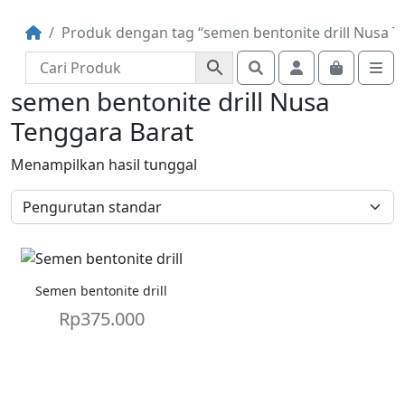
Produk dengan tag “semen bentonite drill Nusa T
Search
Account
Cart
Me
semen bentonite drill Nusa
Tenggara Barat
Menampilkan hasil tunggal
Semen bentonite drill
Rp
375.000