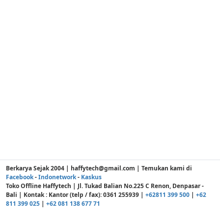
Berkarya Sejak 2004 | haffytech@gmail.com | Temukan kami di
Facebook
-
Indonetwork
-
Kaskus
Toko Offline Haffytech | Jl. Tukad Balian No.225 C Renon, Denpasar -
Bali | Kontak : Kantor (telp / fax): 0361 255939 |
+62811 399 500
|
+62
811 399 025
|
+62 081 138 677 71