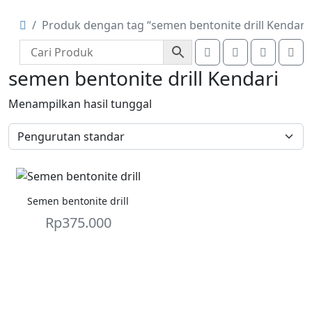
Produk dengan tag “semen bentonite drill Kendari”
Search
Account
Cart
Me
semen bentonite drill Kendari
Menampilkan hasil tunggal
Semen bentonite drill
Rp
375.000