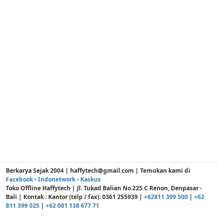
Berkarya Sejak 2004 | haffytech@gmail.com | Temukan kami di
Facebook
-
Indonetwork
-
Kaskus
Toko Offline Haffytech | Jl. Tukad Balian No.225 C Renon, Denpasar -
Bali | Kontak : Kantor (telp / fax): 0361 255939 |
+62811 399 500
|
+62
811 399 025
|
+62 081 138 677 71