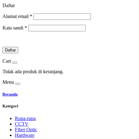
Daftar
Alamat email
*
Kata sandi
*
Daftar
Cart
Tidak ada produk di keranjang.
Menu
Beranda
Kategori
Rupa-rupa
CCTV
Fiber Optic
Hardware