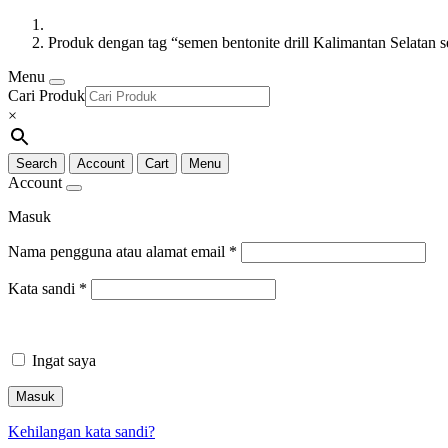
Produk dengan tag “semen bentonite drill Kalimantan Selatan s
Menu
Cari Produk
×
Search
Account
Cart
Menu
Account
Masuk
Nama pengguna atau alamat email
*
Kata sandi
*
Ingat saya
Masuk
Kehilangan kata sandi?