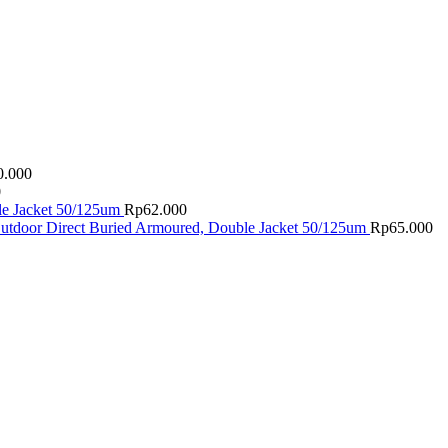
0.000
0
le Jacket 50/125um
Rp
62.000
utdoor Direct Buried Armoured, Double Jacket 50/125um
Rp
65.000