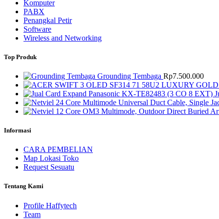
Komputer
PABX
Penangkal Petir
Software
Wireless and Networking
Top Produk
Grounding Tembaga
Rp
7.500.000
J
Informasi
CARA PEMBELIAN
Map Lokasi Toko
Request Sesuatu
Tentang Kami
Profile Haffytech
Team