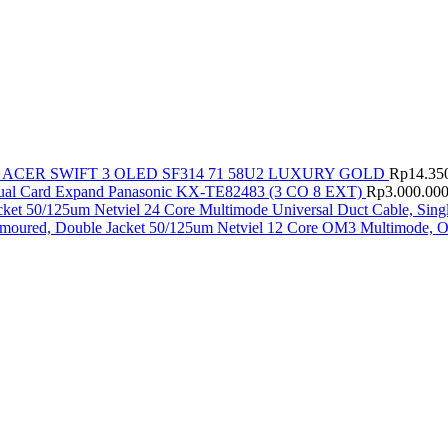
ACER SWIFT 3 OLED SF314 71 58U2 LUXURY GOLD
Rp
14.35
ual Card Expand Panasonic KX-TE82483 (3 CO 8 EXT)
Rp
3.000.00
Netviel 24 Core Multimode Universal Duct Cable, Sing
Netviel 12 Core OM3 Multimode, O