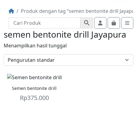
Produk dengan tag “semen bentonite drill Jayapur
Account
Cart
Me
semen bentonite drill Jayapura
Menampilkan hasil tunggal
Semen bentonite drill
Rp
375.000