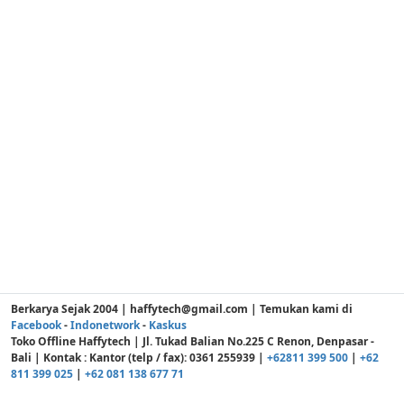
Berkarya Sejak 2004 | haffytech@gmail.com | Temukan kami di
Facebook
-
Indonetwork
-
Kaskus
Toko Offline Haffytech | Jl. Tukad Balian No.225 C Renon, Denpasar -
Bali | Kontak : Kantor (telp / fax): 0361 255939 |
+62811 399 500
|
+62
811 399 025
|
+62 081 138 677 71