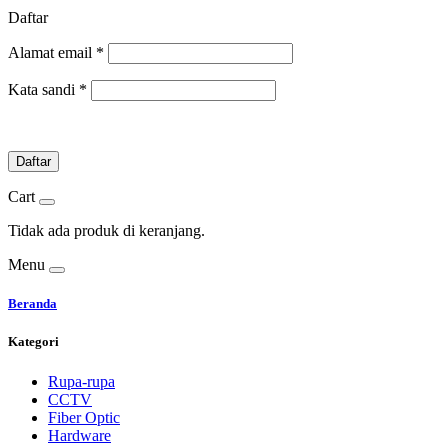
Daftar
Alamat email
*
Kata sandi
*
Daftar
Cart
Tidak ada produk di keranjang.
Menu
Beranda
Kategori
Rupa-rupa
CCTV
Fiber Optic
Hardware