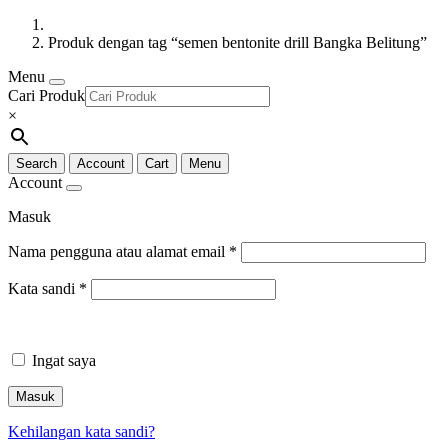
Produk dengan tag “semen bentonite drill Bangka Belitung”
Menu
Cari Produk
×
Search
Account
Cart
Menu
Account
Masuk
Nama pengguna atau alamat email
*
Kata sandi
*
Ingat saya
Masuk
Kehilangan kata sandi?