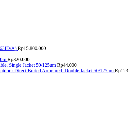
63ID/A)
Rp
15.800.000
20m
Rp
320.000
ble, Single Jacket 50/125um
Rp
44.000
utdoor Direct Buried Armoured, Double Jacket 50/125um
Rp
123