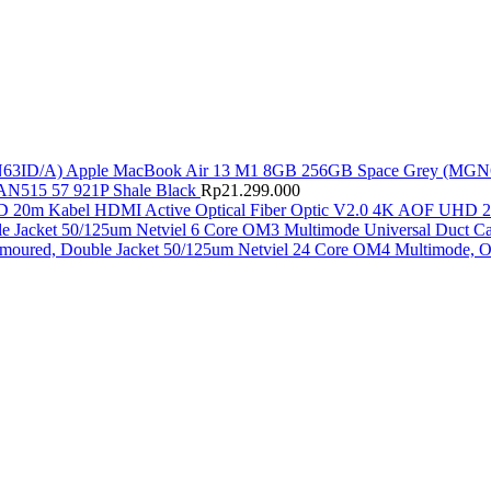
Apple MacBook Air 13 M1 8GB 256GB Space Grey (MGN
AN515 57 921P Shale Black
Rp
21.299.000
Kabel HDMI Active Optical Fiber Optic V2.0 4K AOF UHD 
Netviel 6 Core OM3 Multimode Universal Duct Ca
Netviel 24 Core OM4 Multimode, O