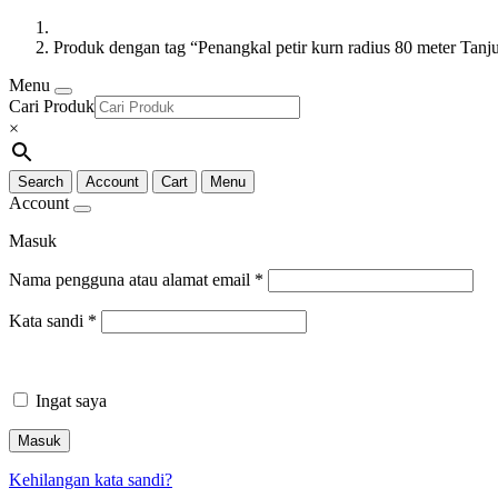
Produk dengan tag “Penangkal petir kurn radius 80 meter Tanj
Menu
Cari Produk
×
Search
Account
Cart
Menu
Account
Masuk
Nama pengguna atau alamat email
*
Kata sandi
*
Ingat saya
Masuk
Kehilangan kata sandi?