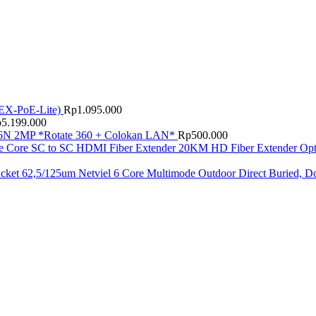
EX-PoE-Lite)
Rp
1.095.000
p
5.199.000
N 2MP *Rotate 360 + Colokan LAN*
Rp
500.000
HD Fiber Extender Op
Netviel 6 Core Multimode Outdoor Direct Buried, D