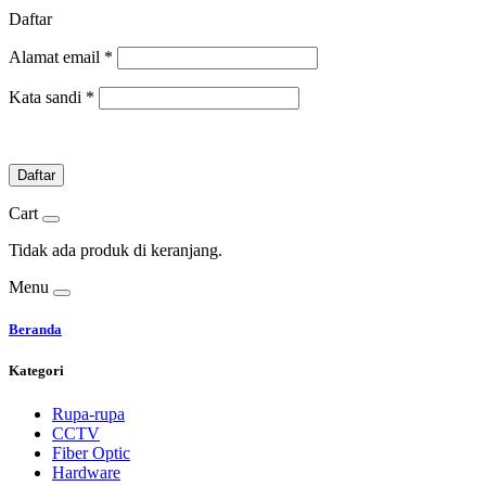
Daftar
Alamat email
*
Kata sandi
*
Daftar
Cart
Tidak ada produk di keranjang.
Menu
Beranda
Kategori
Rupa-rupa
CCTV
Fiber Optic
Hardware