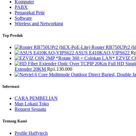
Komputer
PABX
Penangkal Petir
Software
Wireless and Networking
Top Produk
Router RB750UPr2 (h
ASUS E410KAO-VIPS622
R
EZVIZ C6
Extender 20KM
Rp
1.130.000
Informasi
CARA PEMBELIAN
Map Lokasi Toko
Request Sesuatu
Tentang Kami
Profile Haffytech