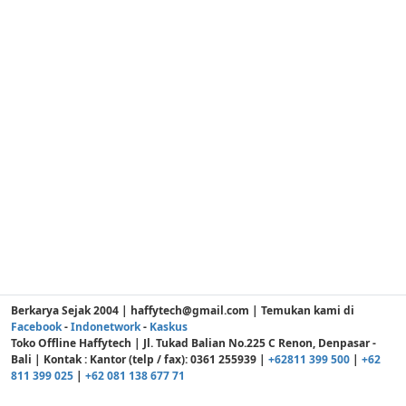
Berkarya Sejak 2004 | haffytech@gmail.com | Temukan kami di
Facebook
-
Indonetwork
-
Kaskus
Toko Offline Haffytech | Jl. Tukad Balian No.225 C Renon, Denpasar -
Bali | Kontak : Kantor (telp / fax): 0361 255939 |
+62811 399 500
|
+62
811 399 025
|
+62 081 138 677 71