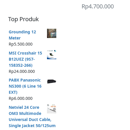
Rp
4.700.000
Top Produk
Grounding 12
Meter
Rp
5.500.000
MSI Crosshair 15
B12UEZ (9S7-
158352-266)
Rp
24.000.000
PABX Panasonic
NS300 (6 Line 16
EXT)
Rp
6.000.000
Netviel 24 Core
OM3 Multimode
Universal Duct Cable,
Single Jacket 50/125um