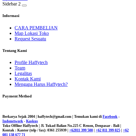
Sidebar 2
Informasi
CARA PEMBELIAN
Map Lokasi Toko
Request Sesuatu
Tentang Kami
Profile Haffytech
Team
Legalitas
Kontak Kami
Mengapa Harus Haffytech?
Payment Method
Berkarya Sejak 2004 | haffytech@gmail.com | Temukan kami di
Facebook
-
Indonetwork
-
Kaskus
Toko Offline Haffytech | Jl. Tukad Balian No.225 C Renon, Denpasar - Bali |
Kontak : Kantor (telp / fax): 0361 255939 |
+62811 399 500
|
+62 811 399 025
|
+62
081 138 677 71