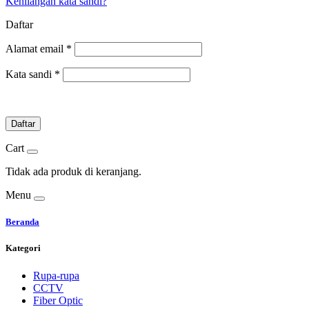
Kehilangan kata sandi?
Daftar
Alamat email
*
Kata sandi
*
Daftar
Cart
Tidak ada produk di keranjang.
Menu
Beranda
Kategori
Rupa-rupa
CCTV
Fiber Optic