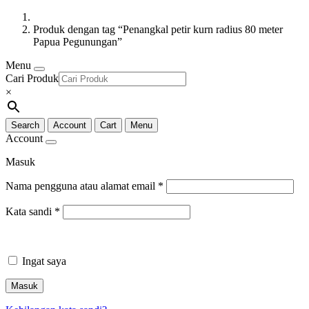
Produk dengan tag “Penangkal petir kurn radius 80 meter
Papua Pegunungan”
Menu
Cari Produk
×
Search
Account
Cart
Menu
Account
Masuk
Nama pengguna atau alamat email
*
Kata sandi
*
Ingat saya
Masuk