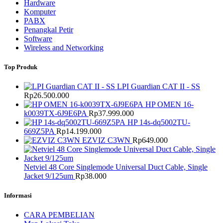
Hardware
Komputer
PABX
Penangkal Petir
Software
Wireless and Networking
Top Produk
LPI Guardian CAT II - SS
Rp
26.500.000
HP OMEN 16-
k0039TX-6J9E6PA
Rp
37.999.000
HP 14s-dq5002TU-
669Z5PA
Rp
14.199.000
EZVIZ C3WN
Rp
649.000
Netviel 48 Core Singlemode Universal Duct Cable, Single
Jacket 9/125um
Rp
38.000
Informasi
CARA PEMBELIAN