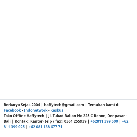
Berkarya Sejak 2004 | haffytech@gmail.com | Temukan kami di
Facebook
-
Indonetwork
-
Kaskus
Toko Offline Haffytech | Jl. Tukad Balian No.225 C Renon, Denpasar -
Bali | Kontak : Kantor (telp / fax): 0361 255939 |
+62811 399 500
|
+62
811 399 025
|
+62 081 138 677 71