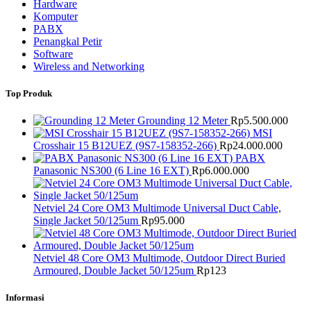
Hardware
Komputer
PABX
Penangkal Petir
Software
Wireless and Networking
Top Produk
Grounding 12 Meter
Rp
5.500.000
MSI
Crosshair 15 B12UEZ (9S7-158352-266)
Rp
24.000.000
PABX
Panasonic NS300 (6 Line 16 EXT)
Rp
6.000.000
Netviel 24 Core OM3 Multimode Universal Duct Cable,
Single Jacket 50/125um
Rp
95.000
Netviel 48 Core OM3 Multimode, Outdoor Direct Buried
Armoured, Double Jacket 50/125um
Rp
123
Informasi