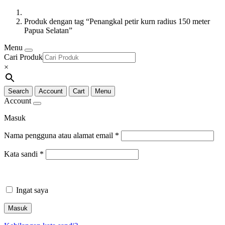
Produk dengan tag “Penangkal petir kurn radius 150 meter
Papua Selatan”
Menu
Cari Produk
×
Search
Account
Cart
Menu
Account
Masuk
Nama pengguna atau alamat email
*
Kata sandi
*
Ingat saya
Masuk