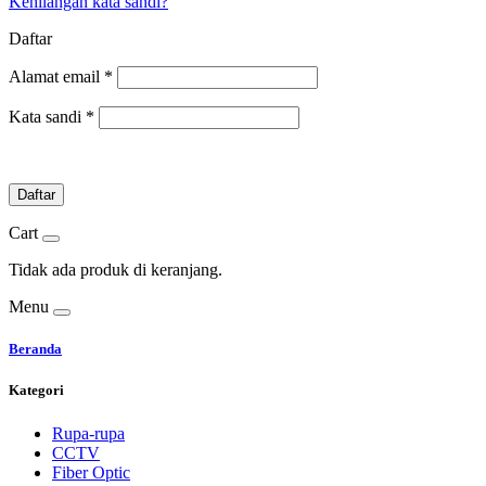
Kehilangan kata sandi?
Daftar
Alamat email
*
Kata sandi
*
Daftar
Cart
Tidak ada produk di keranjang.
Menu
Beranda
Kategori
Rupa-rupa
CCTV
Fiber Optic