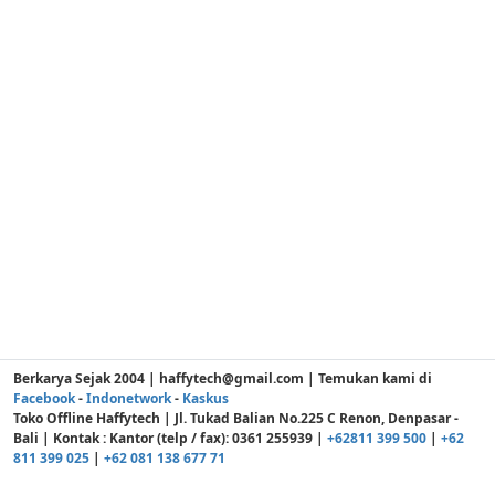
Berkarya Sejak 2004 | haffytech@gmail.com | Temukan kami di
Facebook
-
Indonetwork
-
Kaskus
Toko Offline Haffytech | Jl. Tukad Balian No.225 C Renon, Denpasar -
Bali | Kontak : Kantor (telp / fax): 0361 255939 |
+62811 399 500
|
+62
811 399 025
|
+62 081 138 677 71