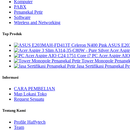
Komputer
PABX
Penangkal Petir
Software
Wireless and Networking
Top Produk
ASUS E203
Acer Aspir
PC Acer Aspire AIO
Tower Monopole Penangka
Jasa Sertifikasi Penangkal Pet
Informasi
CARA PEMBELIAN
Map Lokasi Toko
Request Sesuatu
Tentang Kami
Profile Haffytech
Team