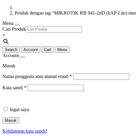
Produk dengan tag “MIKROTIK RB 941-2nD (hAP-Lite) mur
Menu
Cari Produk
×
Search
Account
Cart
Menu
Account
Masuk
Nama pengguna atau alamat email
*
Kata sandi
*
Ingat saya
Masuk
Kehilangan kata sandi?