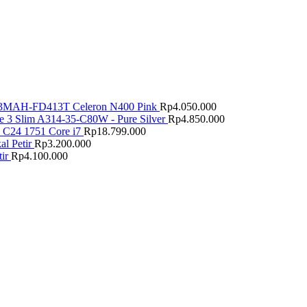
MAH-FD413T Celeron N400 Pink
Rp
4.050.000
e 3 Slim A314-35-C80W - Pure Silver
Rp
4.850.000
 C24 1751 Core i7
Rp
18.799.000
l Petir
Rp
3.200.000
ir
Rp
4.100.000