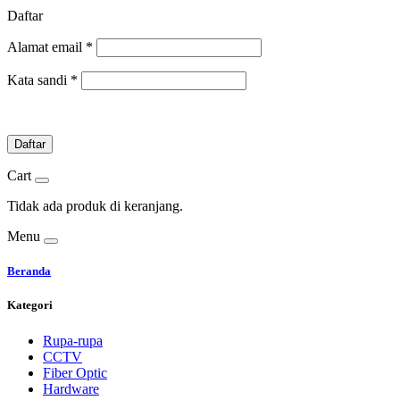
Daftar
Alamat email
*
Kata sandi
*
Daftar
Cart
Tidak ada produk di keranjang.
Menu
Beranda
Kategori
Rupa-rupa
CCTV
Fiber Optic
Hardware