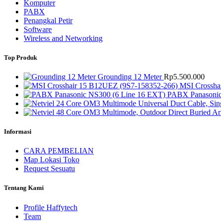
Komputer
PABX
Penangkal Petir
Software
Wireless and Networking
Top Produk
Grounding 12 Meter
Rp
5.500.000
MSI Crossha
PABX Panasonic
Informasi
CARA PEMBELIAN
Map Lokasi Toko
Request Sesuatu
Tentang Kami
Profile Haffytech
Team