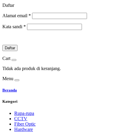
Daftar
Alamat email
*
Kata sandi
*
Daftar
Cart
Tidak ada produk di keranjang.
Menu
Beranda
Kategori
Rupa-rupa
CCTV
Fiber Optic
Hardware