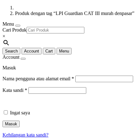
Produk dengan tag “LPI Guardian CAT III murah denpasar”
Menu
Cari Produk
×
Search
Account
Cart
Menu
Account
Masuk
Nama pengguna atau alamat email
*
Kata sandi
*
Ingat saya
Masuk
Kehilangan kata sandi?