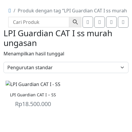
Produk dengan tag “LPI Guardian CAT I ss murah 
Search
Account
Cart
Me
LPI Guardian CAT I ss murah
ungasan
Menampilkan hasil tunggal
LPI Guardian CAT I – SS
Rp
18.500.000