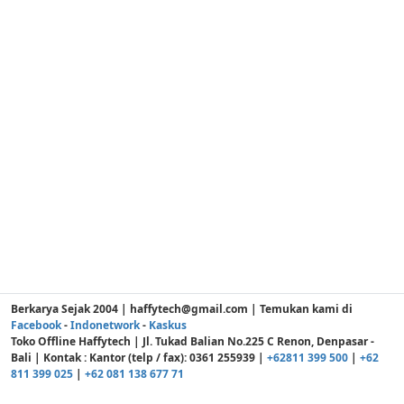
Berkarya Sejak 2004 | haffytech@gmail.com | Temukan kami di
Facebook
-
Indonetwork
-
Kaskus
Toko Offline Haffytech | Jl. Tukad Balian No.225 C Renon, Denpasar -
Bali | Kontak : Kantor (telp / fax): 0361 255939 |
+62811 399 500
|
+62
811 399 025
|
+62 081 138 677 71