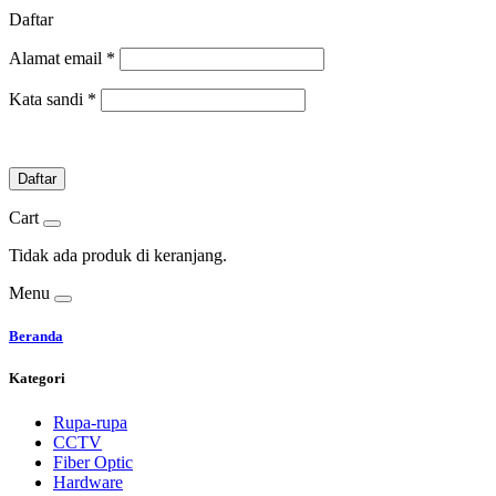
Daftar
Alamat email
*
Kata sandi
*
Daftar
Cart
Tidak ada produk di keranjang.
Menu
Beranda
Kategori
Rupa-rupa
CCTV
Fiber Optic
Hardware