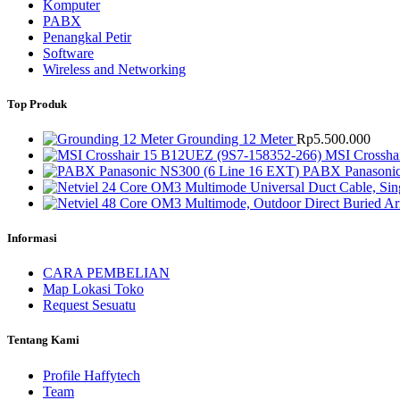
Komputer
PABX
Penangkal Petir
Software
Wireless and Networking
Top Produk
Grounding 12 Meter
Rp
5.500.000
MSI Crossha
PABX Panasonic
Informasi
CARA PEMBELIAN
Map Lokasi Toko
Request Sesuatu
Tentang Kami
Profile Haffytech
Team