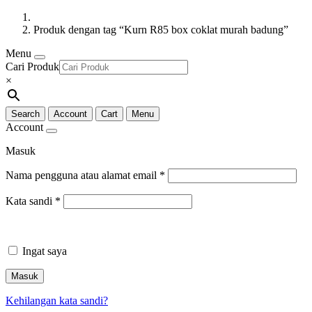
Produk dengan tag “Kurn R85 box coklat murah badung”
Menu
Cari Produk
×
Search
Account
Cart
Menu
Account
Masuk
Nama pengguna atau alamat email
*
Kata sandi
*
Ingat saya
Masuk
Kehilangan kata sandi?