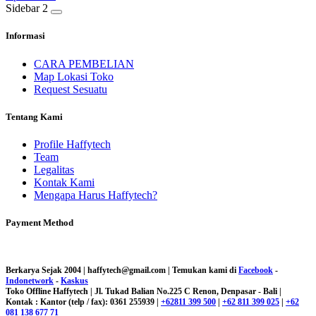
Sidebar 2
Informasi
CARA PEMBELIAN
Map Lokasi Toko
Request Sesuatu
Tentang Kami
Profile Haffytech
Team
Legalitas
Kontak Kami
Mengapa Harus Haffytech?
Payment Method
Berkarya Sejak 2004 | haffytech@gmail.com | Temukan kami di
Facebook
-
Indonetwork
-
Kaskus
Toko Offline Haffytech | Jl. Tukad Balian No.225 C Renon, Denpasar - Bali |
Kontak : Kantor (telp / fax): 0361 255939 |
+62811 399 500
|
+62 811 399 025
|
+62
081 138 677 71