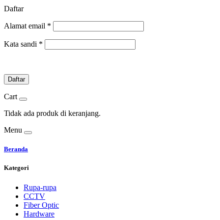
Daftar
Alamat email
*
Kata sandi
*
Daftar
Cart
Tidak ada produk di keranjang.
Menu
Beranda
Kategori
Rupa-rupa
CCTV
Fiber Optic
Hardware