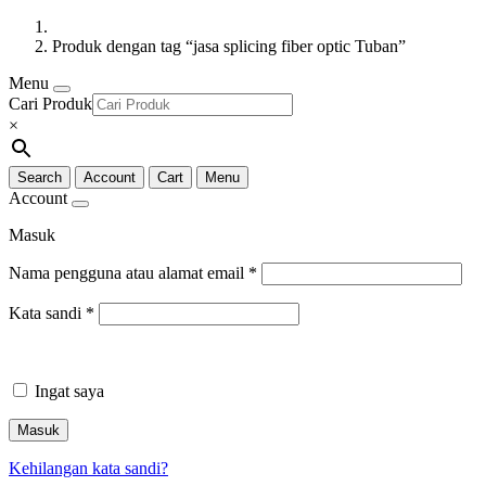
Produk dengan tag “jasa splicing fiber optic Tuban”
Menu
Cari Produk
×
Search
Account
Cart
Menu
Account
Masuk
Nama pengguna atau alamat email
*
Kata sandi
*
Ingat saya
Masuk
Kehilangan kata sandi?