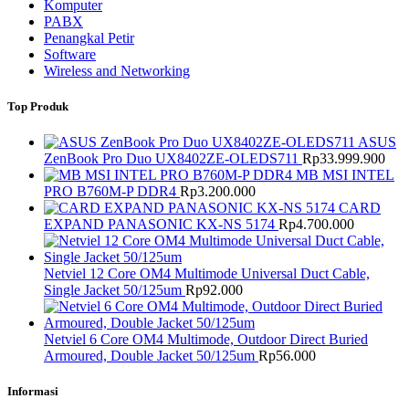
Komputer
PABX
Penangkal Petir
Software
Wireless and Networking
Top Produk
ASUS
ZenBook Pro Duo UX8402ZE-OLEDS711
Rp
33.999.900
MB MSI INTEL
PRO B760M-P DDR4
Rp
3.200.000
CARD
EXPAND PANASONIC KX-NS 5174
Rp
4.700.000
Netviel 12 Core OM4 Multimode Universal Duct Cable,
Single Jacket 50/125um
Rp
92.000
Netviel 6 Core OM4 Multimode, Outdoor Direct Buried
Armoured, Double Jacket 50/125um
Rp
56.000
Informasi