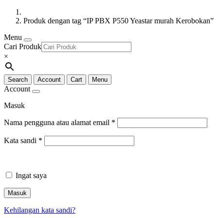
Produk dengan tag “IP PBX P550 Yeastar murah Kerobokan”
Menu
Cari Produk
×
Search
Account
Cart
Menu
Account
Masuk
Nama pengguna atau alamat email
*
Kata sandi
*
Ingat saya
Masuk
Kehilangan kata sandi?