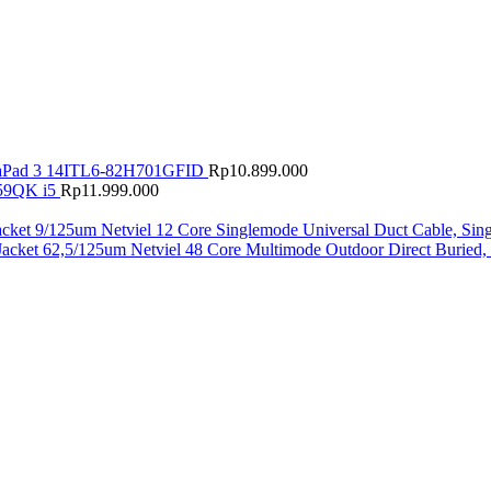
Pad 3 14ITL6-82H701GFID
Rp
10.899.000
9QK i5
Rp
11.999.000
Netviel 12 Core Singlemode Universal Duct Cable, Sin
Netviel 48 Core Multimode Outdoor Direct Buried,