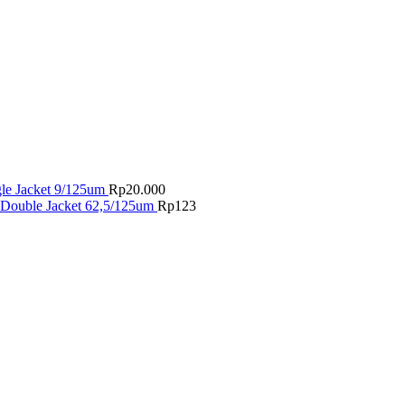
gle Jacket 9/125um
Rp
20.000
 Double Jacket 62,5/125um
Rp
123