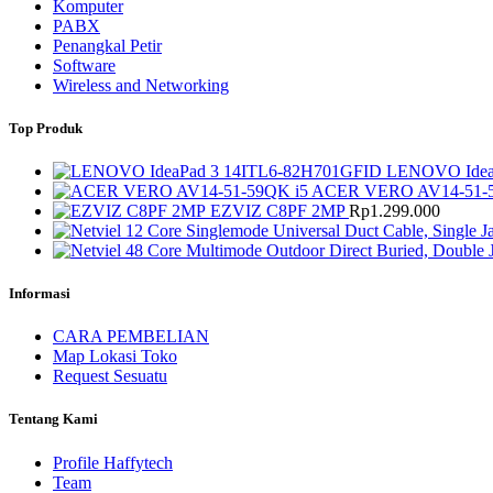
Komputer
PABX
Penangkal Petir
Software
Wireless and Networking
Top Produk
LENOVO Idea
ACER VERO AV14-51-5
EZVIZ C8PF 2MP
Rp
1.299.000
Informasi
CARA PEMBELIAN
Map Lokasi Toko
Request Sesuatu
Tentang Kami
Profile Haffytech
Team