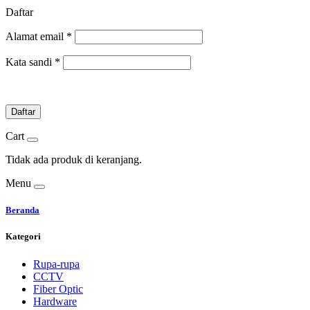
Daftar
Alamat email
*
Kata sandi
*
Daftar
Cart
Tidak ada produk di keranjang.
Menu
Beranda
Kategori
Rupa-rupa
CCTV
Fiber Optic
Hardware