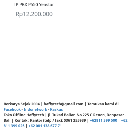
IP PBX P550 Yeastar
Rp
12.200.000
Berkarya Sejak 2004 | haffytech@gmail.com | Temukan kami di
Facebook
-
Indonetwork
-
Kaskus
Toko Offline Haffytech | Jl. Tukad Balian No.225 C Renon, Denpasar -
Bali | Kontak : Kantor (telp / fax): 0361 255939 |
+62811 399 500
|
+62
811 399 025
|
+62 081 138 677 71