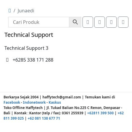
Junaedi
Junaedi
Search
Account
Cart
Me
Technical Support
Technical Support 3
+6285 338 171 288
Berkarya Sejak 2004 | haffytech@gmail.com | Temukan kami di
Facebook
-
Indonetwork
-
Kaskus
Toko Offline Haffytech | Jl. Tukad Balian No.225 C Renon, Denpasar -
Bali | Kontak : Kantor (telp / fax): 0361 255939 |
+62811 399 500
|
+62
811 399 025
|
+62 081 138 677 71